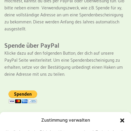
möchtest, kannst du dies per PayPal oder Überweisung tun. Gib 
bitte neben einem  Verwendungszweck, wie z.B. Spende für xy, 
deine vollständige Adresse an um eine Spendenbescheinigung 
zu bekommen. Diese werden Anfang des Jahres automatisch 
ausgestellt.
Spende über PayPal
Klicke dazu auf den folgenden Button, der dich auf unsere 
PayPal Seite weiterleitet. Um eine Spendenbescheinigung zu 
erhalten, setze vor der Bestätigung unbedingt einen Haken um 
deine Adresse mit uns zu teilen.
Spende per Überweisung
Zustimmung verwalten
Überweise dazu einen beliebigen Betrag auf folgendes 